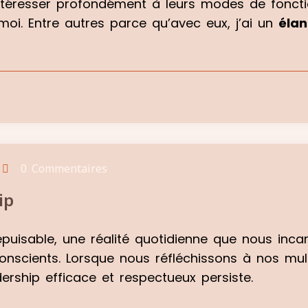
’intéresser profondément à leurs modes de fonc
oi. Entre autres parce qu’avec eux, j’ai un
élan
0 Commentaires
ip
épuisable, une réalité quotidienne que nous inc
scients. Lorsque nous réfléchissons à nos multip
ership efficace et respectueux persiste.