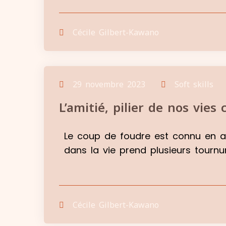
Cécile Gilbert-Kawano
29 novembre 2023
Soft skills
L’amitié, pilier de nos vie
Le coup de foudre est connu en am
dans la vie prend plusieurs tournur
Cécile Gilbert-Kawano