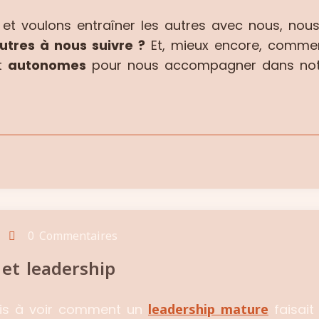
 et voulons entraîner les autres avec nous, nou
utres à nous suivre ?
Et, mieux encore, comm
t
autonomes
pour nous accompagner dans notr
0 Commentaires
 et leadership
tais à voir comment un
leadership mature
faisait