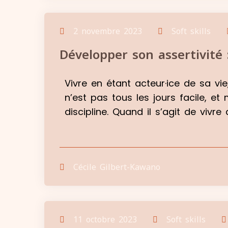
2 novembre 2023
Soft skills
Développer son assertivité 
Vivre en étant acteur·ice de sa vi
n’est pas tous les jours facile, e
discipline. Quand il s’agit de vivr
Cécile Gilbert-Kawano
11 octobre 2023
Soft skills