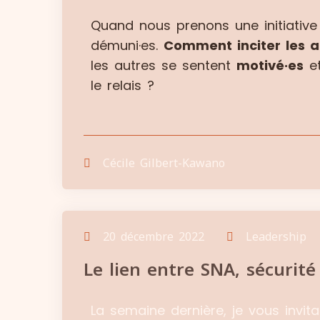
Quand nous prenons une initiative
démuni
·
es.
Comment inciter les a
les autres se sentent
motivé·es
e
le relais ?
Cécile Gilbert-Kawano
20 décembre 2022
Leadership
Le lien entre SNA, sécurité
La semaine dernière, je vous invi