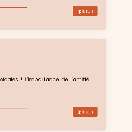
(plus…)
cales ! L’importance de l’amitié
(plus…)