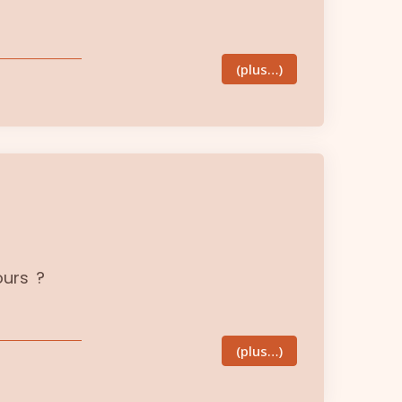
(plus…)
ours ?
(plus…)