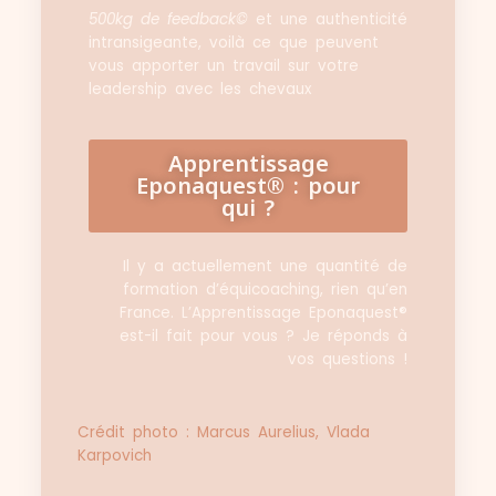
500kg de feedback
©
et une authenticité
intransigeante, voilà ce que peuvent
vous apporter un travail sur votre
leadership avec les chevaux
Apprentissage
Eponaquest® : pour
qui ?
Il y a actuellement une quantité de
formation d’équicoaching, rien qu’en
France. L’Apprentissage Eponaquest®
est-il fait pour vous ? Je réponds à
vos questions !
Crédit photo : Marcus Aurelius, Vlada
Karpovich