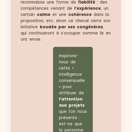
reconnaisse une forme de
fiabilité
: des
compétences venant de
l’expérience
, un
certain
calme
et une
cohérence
dans la
proposition, etc. sinon ce cheval verra son
initiative
boudée par ses congénères
,
qui continueront à s’occuper comme ils en
ont envie.
Inspirons-
nous de
cette «
intelligence
consensuelle
» pour
attribuer de
l’attention
aux projets
que l’on nous
présente :
est-ce que
la personne