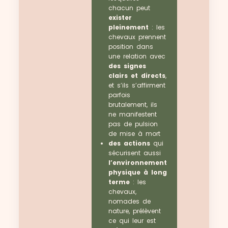
chacun peut
exister
pleinement
: les
chevaux prennent
position dans
une relation avec
des signes
clairs et directs
,
et s’ils s’affirment
parfois
brutalement, ils
ne manifestent
pas de pulsion
de mise à mort
des actions
qui
sécurisent aussi
l’environnement
physique à long
terme
: les
chevaux,
nomades de
nature, prélèvent
ce qui leur est