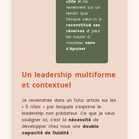
utile
et ne
reviennent sur un
terrain que
lorsque celui-ci a
reconstitué ses
réserves
et peut
les nourrir à
nouveau
sans
s’épuiser
Un leadership multiforme
et contextuel
Je reviendrais dans un futur article sur les
« 5 rôles » par lesquels s’exprime le
leadership non prédateur. Ce que je veux
souligner ici, c’est la
nécessité
de
développer chez nous une
double
capacité de fluidité
: