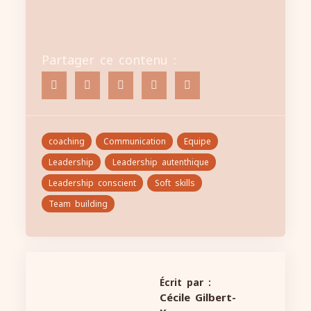
Partager ce contenu :
coaching
Communication
Equipe
Leadership
Leadership autenthique
Leadership conscient
Soft skills
Team building
Écrit par :
Cécile Gilbert-