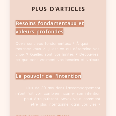
PLUS D'ARTICLES
Besoins fondamentaux et
valeurs profondes
Quels sont vos fondamentaux ? À quoi
marchez-vous ? Qu’est-ce qui détermine vos
choix ? Quelles sont vos limites ? Découvrez
ce que sont vraiment vos besoins et valeurs
!
Le pouvoir de l'intention
Plus de 30 ans dans l’accompagnement
m’ont fait voir combien incarner son intention
peut être puissant. Savez-vous comment
être plus intentionnel dans vos vies ?