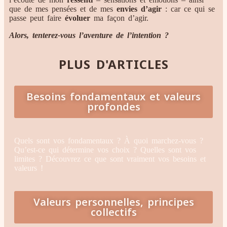
que de mes pensées et de mes
envies d’agir
: car ce qui se
passe peut faire
évoluer
ma façon d’agir.
Alors, tenterez-vous l’aventure de l’intention ?
PLUS D'ARTICLES
Besoins fondamentaux et valeurs
profondes
Quels sont vos fondamentaux ? À quoi marchez-vous ?
Qu’est-ce qui détermine vos choix ? Quelles sont vos
limites ? Découvrez ce que sont vraiment vos besoins et
valeurs !
Valeurs personnelles, principes
collectifs