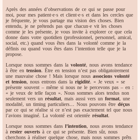
Après des années d’observations de ce qui se passe pour
moi, pour mes patient·e·s et client·e·s et dans les cercles que
je fréquente, je vous partage ma vision des choses. Bien
entendu, je ne prétends pas que chacun·e vit les choses
comme je les présente, je vous invite à explorer ce que cela
donne dans votre quotidien (professionnel, personnel, amical,
social, etc.) quand vous êtes dans la volonté comme je la
définis ou quand vous êtes dans l’intention telle que je la
propose.
Lorsque nous sommes dans la
volonté
, nous avons tendance
à être en
tension
. Être en tension n’est pas obligatoirement
une mauvaise chose ! Mais lorsque nous
associons volonté
et tension
, nous entrons dans la
rigidité
. « Je veux » se
présente souvent – même si nous ne le percevons pas – en :
« je veux de telle façon ». Nous sommes alors tendus non
seulement vers un
résultat
, mais aussi vers un
format
, une
modalité, un timing particuliers… Nous pouvons être
déçus
par ce qui se réalise si ce n’est pas exactement tel que nous
l’avions imaginé. La volonté est orientée
résultat
.
Lorsque nous sommes dans
l’intention
, nous avons tendance
à
rester ouverts
à ce qui se présente. Bien sûr, nous
cherchons à réaliser quelque chose, mais nous sommes prêts