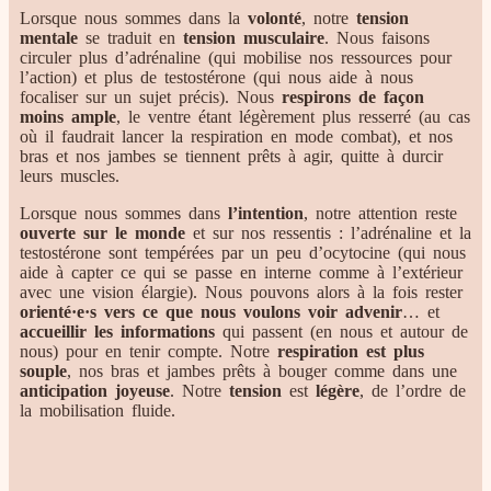
Lorsque nous sommes dans la
volonté
, notre
tension
mentale
se traduit en
tension musculaire
. Nous faisons
circuler plus d’adrénaline (qui mobilise nos ressources pour
l’action) et plus de testostérone (qui nous aide à nous
focaliser sur un sujet précis). Nous
respirons de façon
moins ample
, le ventre étant légèrement plus resserré (au cas
où il faudrait lancer la respiration en mode combat), et nos
bras et nos jambes se tiennent prêts à agir, quitte à durcir
leurs muscles.
Lorsque nous sommes dans
l’intention
, notre attention reste
ouverte sur le monde
et sur nos ressentis : l’adrénaline et la
testostérone sont tempérées par un peu d’ocytocine (qui nous
aide à capter ce qui se passe en interne comme à l’extérieur
avec une vision élargie). Nous pouvons alors à la fois rester
orienté·e·s vers ce que nous voulons voir advenir
… et
accueillir les informations
qui passent (en nous et autour de
nous) pour en tenir compte. Notre
respiration est plus
souple
, nos bras et jambes prêts à bouger comme dans une
anticipation joyeuse
. Notre
tension
est
légère
, de l’ordre de
la mobilisation fluide.