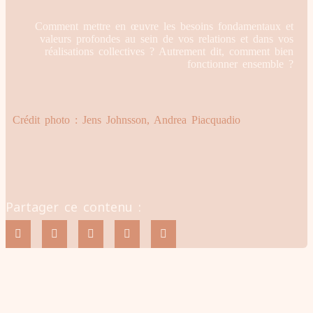
Comment mettre en œuvre les besoins fondamentaux et
valeurs profondes au sein de vos relations et dans vos
réalisations collectives ? Autrement dit, comment bien
fonctionner ensemble ?
Crédit photo : Jens Johnsson, Andrea Piacquadio
Partager ce contenu :