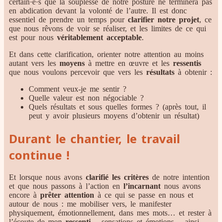
certain·e·s que la souplesse de notre posture ne terminera pas
en abdication devant la volonté de l’autre. Il est donc
essentiel de prendre un temps pour
clarifier notre projet
, ce
que nous rêvons de voir se réaliser, et les limites de ce qui
est pour nous
véritablement acceptable
.
Et dans cette clarification, orienter notre attention au moins
autant vers les
moyens
à mettre en œuvre et les
ressentis
que nous voulons percevoir que vers les
résultats
à obtenir :
Comment veux-je me sentir ?
Quelle valeur est non négociable ?
Quels résultats et sous quelles formes ? (après tout, il
peut y avoir plusieurs moyens d’obtenir un résultat)
Durant le chantier, le travail
continue !
Et lorsque nous avons
clarifié les critères
de notre intention
et que nous passons à l’action en
l’incarnant
nous avons
encore à
prêter attention
à ce qui se passe en nous et
autour de nous : me mobiliser vers, le manifester
physiquement, émotionnellement, dans mes mots… et rester à
l’écoute de mon
ressenti
– sensations et émotions – ainsi