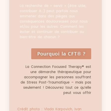
La recherche de « servir » (être utile,
contribuer à…) peut parfois nous
emmener dans des pièges aux
conséquences douloureuses pour nous
et/ou pour les autres. Comment les
éviter et continuer de contribuer au
bien-être de chacun ?
Pourquoi la CFT® ?
La Connection Focused Therapy® est
une démarche thérapeutique pour
accompagner les personnes souffrant
de Stress Post-Traumatique – mais pas
seulement ! Découvrez tout ce qu’elle
peut vous offrir
Crédit photo : Vlada Karpovich, Ivan