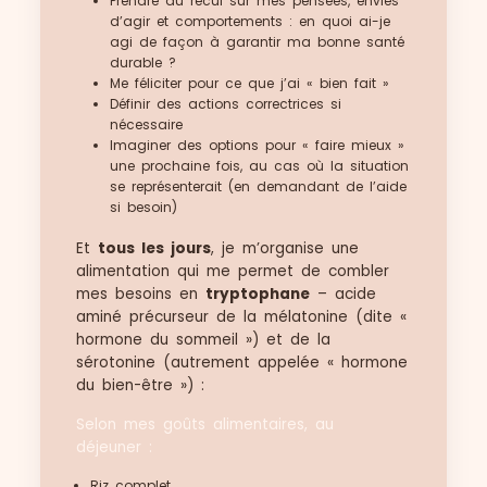
Prendre du recul sur mes pensées, envies
d’agir et comportements : en quoi ai-je
agi de façon à garantir ma bonne santé
durable ?
Me féliciter pour ce que j’ai « bien fait »
Définir des actions correctrices si
nécessaire
Imaginer des options pour « faire mieux »
une prochaine fois, au cas où la situation
se représenterait (en demandant de l’aide
si besoin)
Et
tous les jours
, je m’organise une
alimentation qui me permet de combler
mes besoins en
tryptophane
– acide
aminé précurseur de la mélatonine (dite «
hormone du sommeil ») et de la
sérotonine (autrement appelée « hormone
du bien-être ») :
Selon mes goûts alimentaires, au
déjeuner :
Riz complet