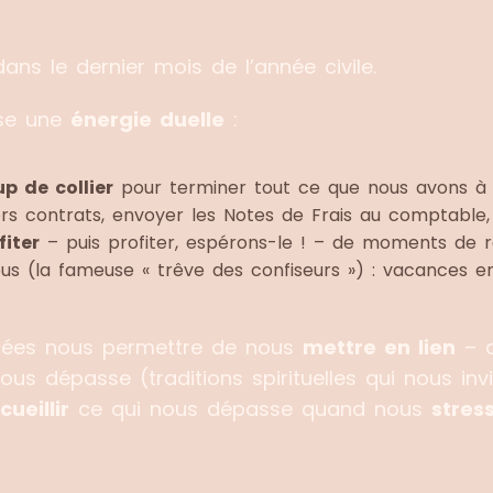
ans le dernier mois de l’année civile.
se une
énergie duelle
:
p de collier
pour terminer tout ce que nous avons à fai
s contrats, envoyer les Notes de Frais au comptable, 
fiter
– puis profiter, espérons-le ! – de moments de ret
s (la fameuse « trêve des confiseurs ») : vacances en
nsées nous permettre de nous
mettre en lien
– a
us dépasse (traditions spirituelles qui nous inv
ueillir
ce qui nous dépasse quand nous
stres