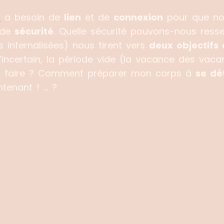
e
a besoin de
lien
et de
connexion
pour que no
n de
sécurité
. Quelle sécurité pouvons-nous resse
 internalisées) nous tirent vers
deux objectifs 
l’incertain, la période vide (la vacance des va
 à faire ? Comment préparer mon corps à
se dé
ntenant ! … ?