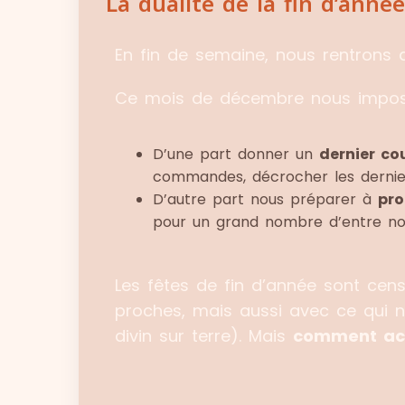
La dualité de la fin d’année
En fin de semaine, nous rentrons d
Ce mois de décembre nous impo
D’une part donner un
dernier cou
commandes, décrocher les dernier
D’autre part nous préparer à
pro
pour un grand nombre d’entre nou
Les fêtes de fin d’année sont ce
proches, mais aussi avec ce qui no
divin sur terre). Mais
comment acc