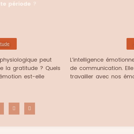
te période
?
itude
 physiologique peut
L’intelligence émotion
 la gratitude ? Quels
de communication. Elle
émotion est-elle
travailler avec nos ém