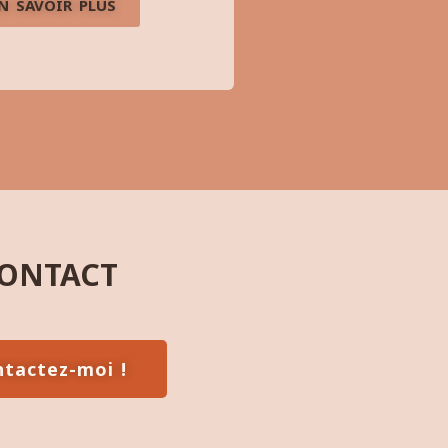
N SAVOIR PLUS
ONTACT
tactez-moi !