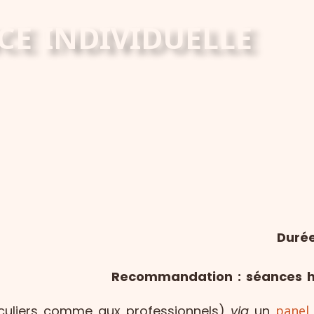
CE INDIVIDUELLE
Durée
Recommandation : séances ha
iculiers comme aux professionnels)
via
un
panel