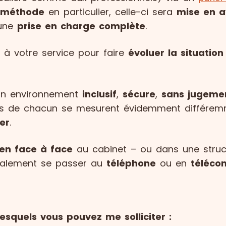
méthode
en particulier, celle-ci sera
mise en a
 une
prise en charge complète
.
t à votre service pour faire
évoluer la situation
s un environnement
inclusif
,
sécure
,
sans jugeme
grès de chacun se mesurent évidemment différe
er
.
en face à face
au cabinet – ou dans une struc
également se passer au
téléphone
ou en
téléco
esquels vous pouvez me solliciter :