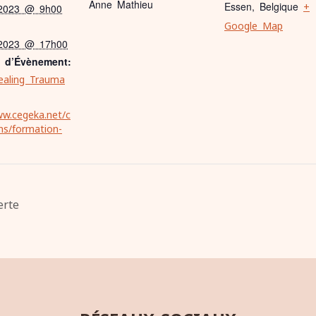
Anne Mathieu
Essen
,
Belgique
+
2023 @ 9h00
Google Map
2023 @ 17h00
e d’Évènement:
ealing Trauma
ww.cegeka.net/c
ons/formation-
erte