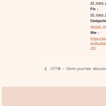
23 mars 
Fin :
25 mars 
Catégori
Horses H
Site :
https://w
ertificati
cft/
CFT® – Demi-journée découv